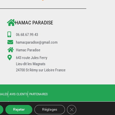
HAMAC PARADISE
06.68.67.99.43
hamacparadise@gmail.com
Hamac Paradise
643 route Jules Ferry
Lieu-dit les Magnats
24700 St Rémy sur Lidoire France
GALES
AVIS CLIENTS
PARTENAIRES
e, Guadeloupe
Fermer la bannière des co
Rejeter
Réglages