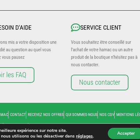
ESOIN D'AIDE
SERVICE CLIENT
ons mis a votre disposition une
Vous souhaitez être conseillé sur
dié au question au quel vous
l’achat de votre hamac ou un autre
z vous pausez
produit de la boutique n’hésitez pas à
nous contacter.
ir les FAQ
Nous contacter
AMAC
CONTACT
RECEVEZ NOS OFFRES
QUI SOMMES-NOUS
NOS CGV
MENTIONS LÉ
Belgique, Luxembourg, Suisse, Corse, Outre Mer, Martinique, Réunion, Mayott
eilleure expérience sur notre site.
Accepter
 nous utilisons ou les désactiver dans
réglages
.
Copyright © 2026 Hamac Paradise