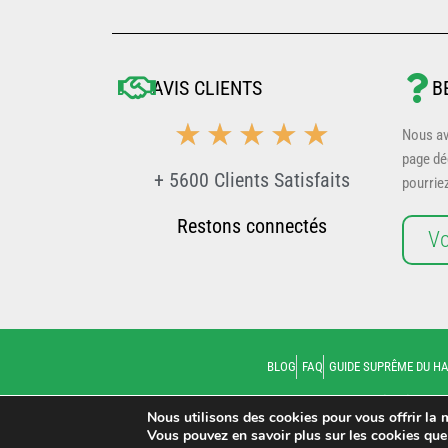
AVIS CLIENTS
B
5/5
☆
☆
☆
☆
☆
Nous av
page dé
+ 5600 Clients Satisfaits
pourrie
Restons connectés
Vo
BLOG
FAQ
GUIDE SUPRÊME DU H
Livraison
: 
Nous utilisons des cookies pour vous offrir la m
Vous pouvez en savoir plus sur les cookies que