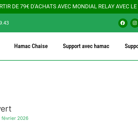
RTIR DE 79€ D'ACHATS AVEC MONDIAL RELAY AVEC L
F
I
9.43
a
n
c
s
e
t
b
a
o
g
Hamac Chaise
Support avec hamac
Suppo
o
r
k
a
ert
 février 2026