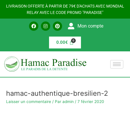
Aller
LIVRAISON OFFERTE À PARTIR DE 79€ D'ACHATS AVEC MONDIAL
au
RELAY AVEC LE CODE PROMO "PARADISE"
contenu
F
I
P
Mon compte
a
n
i
c
s
n
e
t
t
b
a
e
0.00
€
o
g
r
o
r
e
k
a
s
m
t
hamac-authentique-bresilien-2
Laisser un commentaire
/ Par
admin
/
7 février 2020