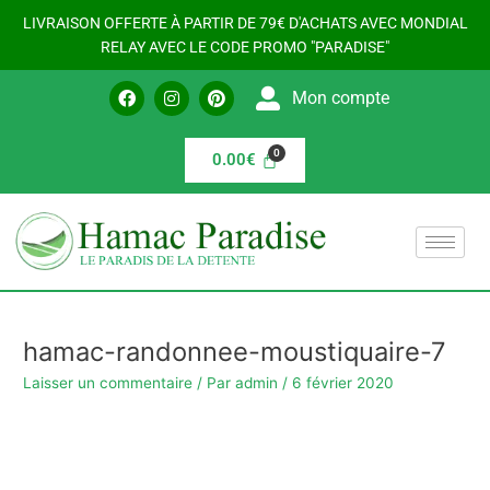
Aller
LIVRAISON OFFERTE À PARTIR DE 79€ D'ACHATS AVEC MONDIAL
au
RELAY AVEC LE CODE PROMO "PARADISE"
contenu
F
I
P
Mon compte
a
n
i
c
s
n
e
t
t
b
a
e
0.00
€
o
g
r
o
r
e
k
a
s
m
t
hamac-randonnee-moustiquaire-7
Laisser un commentaire
/ Par
admin
/
6 février 2020