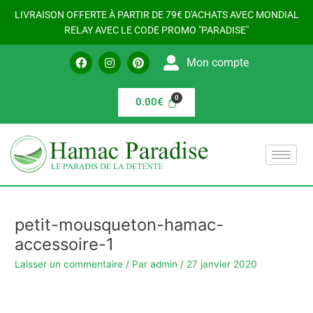
Aller
LIVRAISON OFFERTE À PARTIR DE 79€ D'ACHATS AVEC MONDIAL
au
RELAY AVEC LE CODE PROMO "PARADISE"
contenu
F
I
P
Mon compte
a
n
i
c
s
n
e
t
t
b
a
e
0.00
€
o
g
r
o
r
e
k
a
s
m
t
petit-mousqueton-hamac-
accessoire-1
Laisser un commentaire
/ Par
admin
/
27 janvier 2020